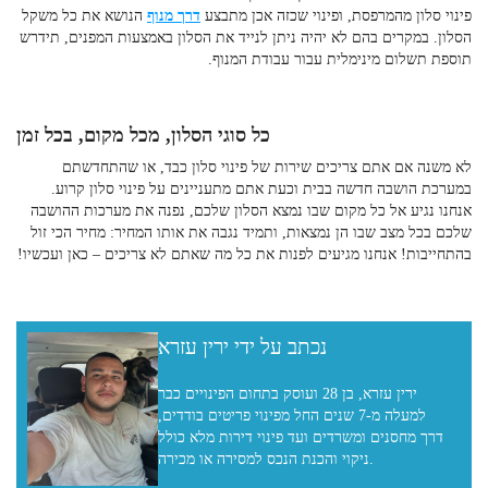
פינוי סלון מהמרפסת
, ופינוי שכזה אכן מתבצע
דרך מנוף
הנושא את כל משקל
הסלון. במקרים בהם לא יהיה ניתן לנייד את הסלון באמצעות המפנים, תידרש
תוספת תשלום מינימלית עבור עבודת המנוף.
כל סוגי הסלון, מכל מקום, בכל זמן
לא משנה אם אתם צריכים שירות של
פינוי סלון כבד,
או שהתחדשתם
במערכת הושבה חדשה בבית וכעת אתם מתעניינים על פינוי סלון קרוע
.
אנחנו נגיע אל כל מקום שבו נמצא הסלון שלכם, נפנה את מערכות ההושבה
שלכם בכל מצב שבו הן נמצאות, ותמיד נגבה את אותו המחיר: מחיר הכי זול
בהתחייבות! אנחנו מגיעים לפנות את כל מה שאתם לא צריכים – כאן ועכשיו!
נכתב על ידי ירין עזרא
ירין עזרא, בן 28 ועוסק בתחום הפינויים כבר
למעלה מ-7 שנים החל מפינוי פריטים בודדים,
דרך מחסנים ומשרדים ועד פינוי דירות מלא כולל
ניקוי והכנת הנכס למסירה או מכירה.