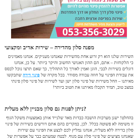
מפנה סלון מהדירה –
שירות אדיב ומקצועי
השירות שלנו הוא רק זרוע אחת מהשירות שאנחנו מעניקים. אנחנו מאמינים
כי הלקוחות – אתם, הם ההון האנושי החשוב והיקר ביותר. על כן, אנחנו
דוגלים בשירות לבבי, הוגן ואמין לאורך כל התהליך, כך שאם תרצו נוכל לבסס
את עבודת הפינוי על חוזה עבודה מסודר. בכל מקרה של
פינוי דירה
שתבקשו
מאיתנו – החל משירות של
פינוי סלון ישן
ועד לשירות של
פינוי סלון פינתי
במצב טוב, תמיד תקבלו מאיתנו את הטוב ביותר!
ניתן לפנות גם סלון מבניין ללא מעלית?
בהחלט! ישנן מערכות הושבה כבדות מאד שלנייד אותן באמצעות משקל הגוף
זו משימה לא פשוטה בכלל. לכן, במקרים בהם אתם דורשים בשירות של
פינוי
סלון בדירה ללא מעלית
, אנחנו נמליץ לכם לבצע את הפינוי עם שירות
שאנחנו מציעים של
פינוי סלון עם מנוף
. לבטח שמעתם כבר על אפשרות של