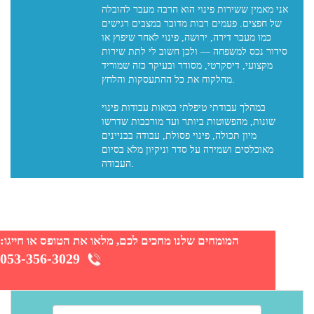
אני מאמין ששירות פינוי הוא הרבה מעבר להובלה
של חפצים. פעמים רבות מדובר במצבים רגישים
כמו מעבר דירה, ירושה, פינוי לאחר שיפוץ או
סידור נכס למשפחה — ולכן חשוב לי לתת שירות
מקצועי, דיסקרטי, מסודר ובעיקר כזה שמוריד
מהלקוח את כל ההתעסקות והלחץ.
במהלך עבודתי טיפלתי במאות עבודות פינוי
שונות, מהפשוטות ביותר ועד מורכבות שדרשו
מיון תכולה, פינוי פסולת, עבודה בבניינים
מאוכלסים ושמירה על סדר וניקיון מלא בסיום
המומחים שלנו מחכים לכם, מלאו את הטופס או חייגו:
053-356-3029