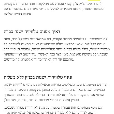
לחברת פינוי צ'יק צ'ק קשרי עבודה עם מחלקות רווחה ברשויות מקומיות
ועמותות שונות, ואנחנו מעבירים לנזקקים פריטי ציוד רבים שמשפרים את
איכות החיים שלהם.
איך מפנים טלוויזיה ישנה כבדה?
גם כשמדובר על טלוויזיה מהדור הקודם, כזו שמתאפיינת במשקל כבד, נפנה
אותה בקלילות. אנשי המקצוע שלנו משתמשים בציוד מתאים להעברת כל
מכשיר חשמלי, כולל כאלה כבדים יותר מטלוויזיות ישנות, ובזכות הניסיון הרב
שצברנו כל משימה מושלמת בזמן קצר ככל האפשר. עוד חשוב לציין שהפינוי
מתבצע אך ורק לאתרי מחזור אלקטרוניקה מורשים.
פינוי טלוויזיות ישנות בבניין ללא מעלית
הצוותים המיומנים שלנו משלימים בזריזות וביעילות גם פינוי טלוויזיות ישנות
בבניינים ישנים שאין בהם מעלית, כולל כמובן מהקומות העליונות. במהלך
הפינוי אנחנו מקפידים על התנהלות זהירה, כדי לא לפגוע ברכוש המשותף
בבניין (מעקות בחדרי מדרגות, קירות, גדרות, גינה וכו').
דגש נוסף מבחינתנו הוא עבודה שקטה, על מנת לא להוות מטרד לשכנים.
חשוב לציין כי גם ללא מעלית המחיר שתשלמו על הפינוי יהיה נמוך.