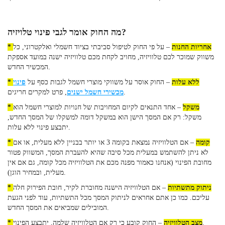
מה החוק אומר לגבי פינוי טלויזיה?
* אחריות החנות
– על פי החוק לטיפול סביבתי בציוד חשמלי ואלקטרוני, כל
משווק שמוכר לכם טלוויזיה, מחויב לקחת מכם טלוויזיה ישנה במועד אספקת
המכשיר החדש.
* ללא עלות
– החוק אוסר על משווקי מוצרי חשמל לגבות כסף על
פינוי
, פרט למקרים חריגים.
מכשירי חשמל ישנים
* משקל
– אחד התנאים לקיום המחויבות של חנויות למוצרי חשמל הוא
משקל: רק אם המסך הישן הוא במשקל דומה למשקלו של המסך החדש,
יתבצע פינוי ללא עלות.
* קומה
– אם הטלוויזיה נמצאת בקומה 3 או יותר בבניין ללא מעלית, או אם
לא ניתן להשתמש במעלית מכל סיבה שהיא להעברת המסך, המשווק פטור
מחובת הפינוי (אנחנו כאמור מפנה מכם את הטלוויזיה מכל קומה, גם אם אין
מעלית, ובמחיר הוגן).
* ניתוק מתשתיות
– אם הטלוויזיה הישנה מחוברת לקיר, חובת הפירוק חלה
עליכם. כמו כן אתם אחראים לניתוק המסך מכל התשתיות, עוד לפני הגעת
המובילים שמביאים את המסך החדש.
– החוק קובע כי רק אם הטלוויזיה שלמה, יתבצע הפינוי.
* מצב הטלוויזיה