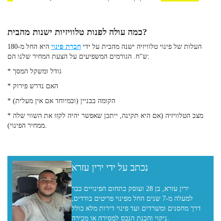
כמה עולה לפנות טלוויזיות ישנות מהבית?
העלות של פינוי טלוויזיה ישנה מהבית על ידי
חברת פינוי
היא החל מ-180
ש"ח. הגורמים המשפיעים על הצעת המחיר שלנו הם:
* גודל ומשקל המסך
* האם נדרש פירוק
* הקומה בבניין (ובמיוחד אם אין מעלית)
* מצב הטלוויזיה (אם היא תקינה, ייתכן שאפשר יהיה לקזז את השווי שלה
ממחיר הפינוי).
נכתב על ידי ירין עזרא
ירין עזרא, בן 28 ועוסק בתחום הפינויים כבר
למעלה מ-7 שנים החל מפינוי פריטים בודדים,
דרך מחסנים ומשרדים ועד פינוי דירות מלא כולל
ניקוי והכנת הנכס למסירה או מכירה.