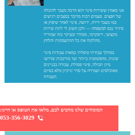
אני מאמין ששירות פינוי הוא הרבה מעבר להובלה
של חפצים. פעמים רבות מדובר במצבים רגישים
כמו מעבר דירה, ירושה, פינוי לאחר שיפוץ או
סידור נכס למשפחה — ולכן חשוב לי לתת שירות
מקצועי, דיסקרטי, מסודר ובעיקר כזה שמוריד
מהלקוח את כל ההתעסקות והלחץ.
במהלך עבודתי טיפלתי במאות עבודות פינוי
שונות, מהפשוטות ביותר ועד מורכבות שדרשו
מיון תכולה, פינוי פסולת, עבודה בבניינים
מאוכלסים ושמירה על סדר וניקיון מלא בסיום
המומחים שלנו מחכים לכם, מלאו את הטופס או חייגו:
053-356-3029