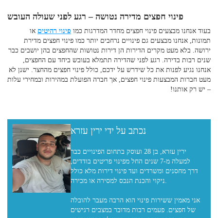
פינוי חפצים מדירה נטושה
– רגע לפני שעולה העובש
בעוד אנחנו מבצעים
פינוי חפצים מחדר המדרגות
כמו
פינוי רהיטים
או
תמונות, אנחנו מבצעים גם פינויים נרחבים יותר כמו
פינוי חפצים מדירת
ירושה
. בלא מעט מקרים הדירות הן דירות נטושות שהחפצים בהן יושבים כבר
שנים רבות בדירה. רגע לפני שהדירה תתמלא בעובש ביחד עם החפצים,
אנחנו נגיע לפנות את כל שידרש על ידכם, כולל
פינוי חפצים מהחצר
. ישנן לא
מעט
חברות המבצעות פינוי חפצים
, אך חברה הפועלת במהירות ובמחירי עלות
– יש רק אותנו!
נכתב על ידי ירין עזרא
ירין עזרא, בן 28 ועוסק בתחום הפינויים כבר
למעלה מ-7 שנים החל מפינוי פריטים בודדים,
דרך מחסנים ומשרדים ועד פינוי דירות מלא כולל
ניקוי והכנת הנכס למסירה או מכירה.
אני מאמין ששירות פינוי הוא הרבה מעבר להובלה
של חפצים. פעמים רבות מדובר במצבים רגישים