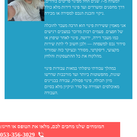
למעלה מ-7 שנים החל מפינוי פריטים בודדים,
דרך מחסנים ומשרדים ועד פינוי דירות מלא כולל
ניקוי והכנת הנכס למסירה או מכירה.
אני מאמין ששירות פינוי הוא הרבה מעבר להובלה
של חפצים. פעמים רבות מדובר במצבים רגישים
כמו מעבר דירה, ירושה, פינוי לאחר שיפוץ או
סידור נכס למשפחה — ולכן חשוב לי לתת שירות
מקצועי, דיסקרטי, מסודר ובעיקר כזה שמוריד
מהלקוח את כל ההתעסקות והלחץ.
במהלך עבודתי טיפלתי במאות עבודות פינוי
שונות, מהפשוטות ביותר ועד מורכבות שדרשו
מיון תכולה, פינוי פסולת, עבודה בבניינים
מאוכלסים ושמירה על סדר וניקיון מלא בסיום
המומחים שלנו מחכים לכם, מלאו את הטופס או חייגו:
053-356-3029