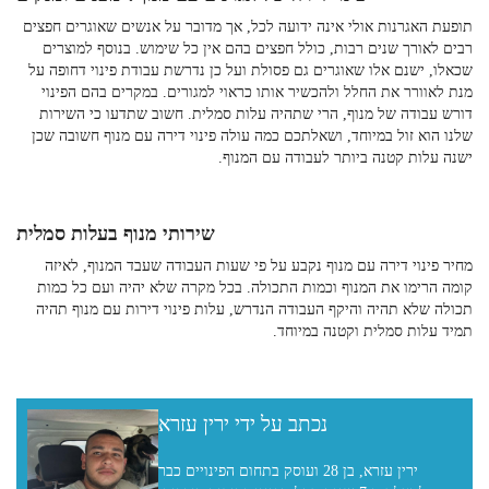
תופעת האגרנות אולי אינה ידועה לכל, אך מדובר על אנשים שאוגרים חפצים
רבים לאורך שנים רבות, כולל חפצים בהם אין כל שימוש. בנוסף למוצרים
שכאלו, ישנם אלו שאוגרים גם פסולת ועל כן נדרשת עבודת פינוי דחופה על
מנת לאוורר את החלל ולהכשיר אותו כראוי למגורים. במקרים בהם הפינוי
דורש עבודה של מנוף, הרי שתהיה עלות סמלית. חשוב שתדעו כי השירות
שלנו הוא זול במיוחד, ושאלתכם
כמה עולה פינוי דירה עם מנוף
חשובה שכן
ישנה עלות קטנה ביותר לעבודה עם המנוף.
שירותי מנוף בעלות סמלית
מחיר פינוי דירה עם מנוף
נקבע על פי שעות העבודה שעבד המנוף, לאיזה
קומה הרימו את המנוף וכמות התכולה. בכל מקרה שלא יהיה ועם כל כמות
תכולה שלא תהיה והיקף העבודה הנדרש,
עלות פינוי דירות עם מנוף
תהיה
תמיד עלות סמלית וקטנה במיוחד.
נכתב על ידי ירין עזרא
ירין עזרא, בן 28 ועוסק בתחום הפינויים כבר