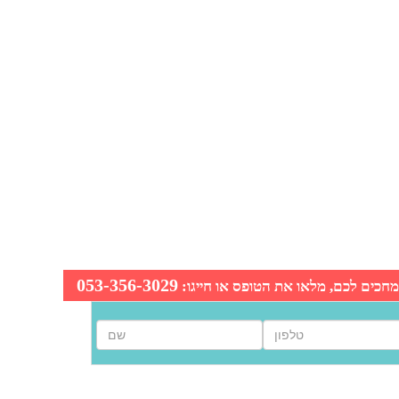
053-356-3029
חכים לכם, מלאו את הטופס או חייגו: