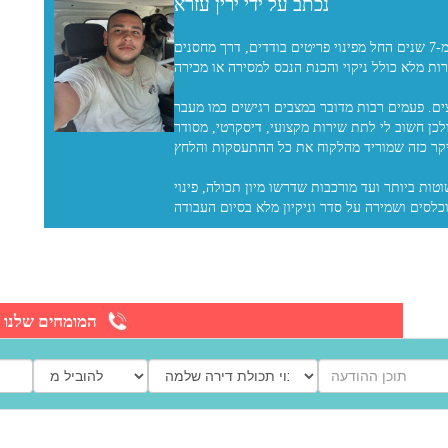
נכתב על ידי ירין עזרא
ירין עזרא, בן 28 ועוסק בתחום הפינויים כבר למעלה מ-7 שנים החל מפינוי פריטים בודדים, דרך מחסנים
רות מלא כולל ניקוי והכנת הנכס למסירה או מכירה.
ים. פעמים רבות מדובר במצבים רגישים כמו מעבר
לכן חשוב לי לתת שירות מקצועי, דיסקרטי, מסודר
קר כזה שמוריד מהלקוח את כל ההתעסקות והלחץ.
טות ביותר ועד מורכבות שדרשו מיון תכולה, פינוי
המומחים שלנו מ