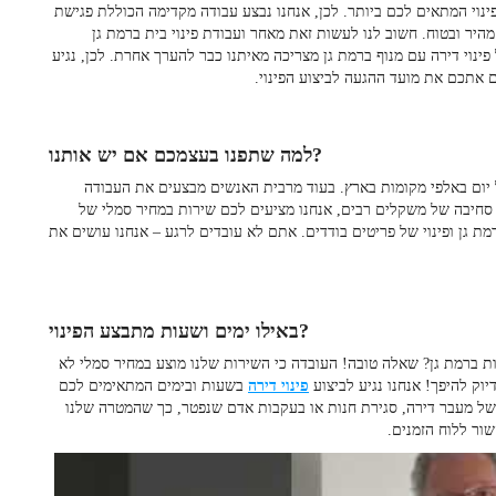
ינוי המתאים לכם ביותר. לכן, אנחנו נבצע עבודה מקדימה הכוללת פגישת
מהיר ובטוח. חשוב לנו לעשות זאת מאחר ועבודת
פינוי בית ברמת גן
ינוי דירה עם מנוף ברמת גן
מצריכה מאיתנו כבר להערך אחרת. לכן, נגיע
 אתכם את מועד ההגעה לביצוע הפינוי.
למה שתפנו בעצמכם אם יש אותנו?
ום באלפי מקומות בארץ. בעוד מרבית האנשים מבצעים את העבודה
 סחיבה של משקלים רבים, אנחנו מציעים לכם שירות במחיר סמלי של
מת גן
ופינוי של פריטים בודדים. אתם לא עובדים לרגע – אנחנו עושים את
באילו ימים ושעות מתבצע הפינוי?
ות ברמת גן
? שאלה טובה! העובדה כי השירות שלנו מוצע במחיר סמלי לא
ק להיפך! אנחנו נגיע לביצוע
פינוי דירה
בשעות ובימים המתאימים לכם
 של מעבר דירה, סגירת חנות או בעקבות אדם שנפטר, כך שהמטרה שלנו
ור ללוח הזמנים.