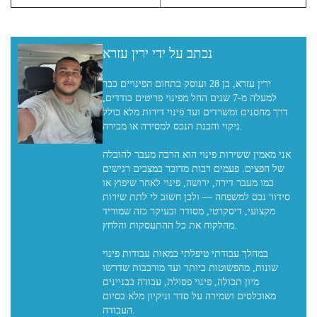
נכתב על ידי ירין עזרא
ירין עזרא, בן 28 ועוסק בתחום הפינויים כבר
למעלה מ-7 שנים החל מפינוי פריטים בודדים,
דרך מחסנים ומשרדים ועד פינוי דירות מלא כולל
ניקוי והכנת הנכס למסירה או מכירה.
אני מאמין ששירות פינוי הוא הרבה מעבר להובלה
של חפצים. פעמים רבות מדובר במצבים רגישים
כמו מעבר דירה, ירושה, פינוי לאחר שיפוץ או
סידור נכס למשפחה — ולכן חשוב לי לתת שירות
מקצועי, דיסקרטי, מסודר ובעיקר כזה שמוריד
מהלקוח את כל ההתעסקות והלחץ.
במהלך עבודתי טיפלתי במאות עבודות פינוי
שונות, מהפשוטות ביותר ועד מורכבות שדרשו
מיון תכולה, פינוי פסולת, עבודה בבניינים
מאוכלסים ושמירה על סדר וניקיון מלא בסיום