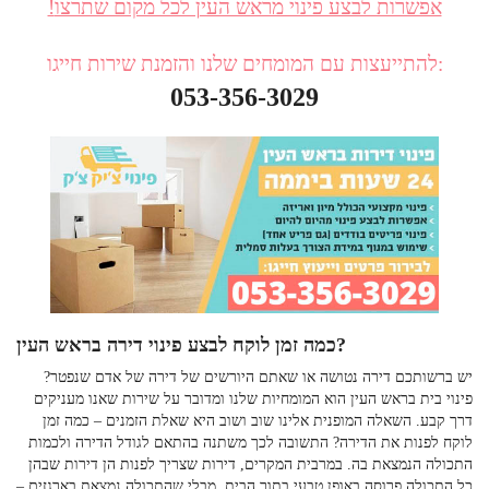
!אפשרות לבצע פינוי מראש העין לכל מקום שתרצו
להתייעצות עם המומחים שלנו והזמנת שירות חייגו:
053-356-3029
פינוי דירה בראש העין?
כמה זמן לוקח לבצע
יש ברשותכם דירה נטושה או שאתם היורשים של דירה של אדם שנפטר?
פינוי בית בראש העין הוא המומחיות שלנו ומדובר על שירות שאנו מעניקים
דרך קבע. השאלה המופנית אלינו שוב ושוב היא שאלת הזמנים – כמה זמן
לוקח לפנות את הדירה? התשובה לכך משתנה בהתאם לגודל הדירה ולכמות
התכולה הנמצאת בה. במרבית המקרים, דירות שצריך לפנות הן דירות שבהן
כל התכולה פרוסה באופן טבעי בתוך הבית, מבלי שהתכולה נמצאת בארגזים –