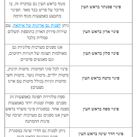
מנוף בראש העין
גם במקרה זה, בו
פינוי פסנתר בראש העין
מדובר על פריט כבד מאד. הפינוי
מתבצע באמצעות מנוף הרמה
ניתן
לפנות גם ארונות של איקאה
, עם
פינוי ארון בראש העין
שירות פירוק הארון בתוספת תשלום
סמלית בלבד
אנו מפנים מערכות סלוניות גם
פינוי סלון בראש העין
מאולמות תצוגה של חנויות רהיטים,
וגם מאנשים פרטיים
פינוי לכל סוגי המיטות: מיטות תינוק,
מיטות ילדים, מיטות נוער, מיטות וחצי
פינוי מיטה בראש העין
ומיטות זוגיות (כולל מיטות עם ארגז
מצעים)
ספת טלוויזיה תפונה באמצעות זוג
מפנים. ספות קטנות יותר באמצעות
פינוי ספה בראש העין
מפנה אחד. במסגרת
פינוי משרד בראש
העין
אנו מפנים גם מערכות ישיבה של
פינות ההמתנה
ניתן לפנות גם חדרי שינה במסגרת
פינוי חדר שינה בראש העין
פינוי עזבונות בראש העין