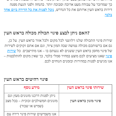
כך שמדובר על עבודה מעט ארוכה וסבוכה יותר. בהנחה ולפני הגעת מפנה
דירות בראש העין ארזתם את כל הנדרש,
נוכל לפנות את כל הדירה ביום אחד
בלבד
.
האם ניתן לבצע פינוי תכולת מכולה בראש העין?
שירות פינוי התכולה שלנו רלוונטי לכל מקום ולכל אזור בראש העין. על כן,
גם אם ברשותכם מכולה נטושה שבה המון ציוד, וגם אם אתם זקוקים לשירות
של פינוי מחסן בראש העין ששנים לא נגעתם בו – אנו מתייצבים. כל
שירות
פינוי
שאנו מציעים לכם מוצע במחיר סמלי בלבד, כך שאין מקום להתלבטות –
אנו מגיעים לפנות במהירות ובזמנים הנוחים לכם.
פינוי רהיטים בראש העין
שירותי פינוי בראש העין
מידע נוסף
ניתן לפנות דרכנו מזנונים מעץ וגם
פינוי מזנון בראש העין
מזנונים המשולבים זכוכית – בכל מצב
(שמיש או שבור)
אנו משמישים שירות
פינוי דירה עם