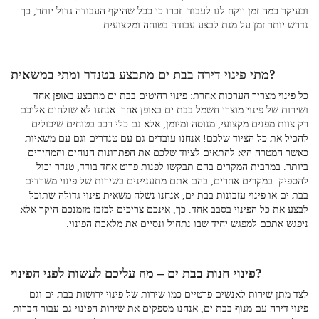
ובעיקר כמה זמן ייקח לנו לעבוד. זכרו כי ככל שהיקף העבודה גדול יותר, כך
נדרש יותר זמן על מנת לבצע עבודה בטוחה ומקצועית.
מתי פינוי דירה בבת ים מתבצע בטנדר ומתי במשאית?
כל פינוי מצריך הערכות אחרת:
פינוי רהיטים בבת ים
מתבצע באופן אחד
ושירות של פינוי מוצרי חשמל בבת ים באופן אחר.
אנחנו לא שולחים אליכם
רק צוות מפנים מקצועי, מנוסה ומיומן, אלא גם כלי רכב בטוחים שיכולים
להכיל את כל הציוד שלכם! אנחנו עובדים גם עם טנדרים וגם עם משאיות
כאשר המטרה היא להתאים לציוד שלכם את הפתרונות הנוחים והמהירים
ביותר. במרבית המקרים בהם תבקשו לפנות פריט אחד בודד, טנדר יכול
להספיק. במקרים אחרים, בהם אתם מתעניינים בשירות של
פינוי משרדים
בבת ים
או
פינוי עזבונות בבת ים
, אנחנו נשלח משאית פינוי גדולה שתוכל
לבצע את כל הפינוי בסבב אחד. כך, אינכם צריכים לבזבז מזמנכם היקר אלא
ניפגש אתכם למפגש יחיד שבו נתחיל ונסיים את מלאכת הפינוי.
– מה עליכם לעשות לפני הפינוי?
פינוי חנות בבת ים
לצד מתן שירות לאנשים פרטיים כמו שירות של
פינוי ירושות בבת ים
וגם
פינוי דירה עם מנוף בבת ים,
אנחנו מספקים את שירות הפינוי גם עבור חברות