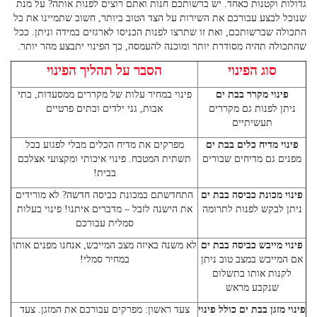
גדולות וקטנות כאחד. יש ברשותכם חנות ואתם רוצים לפנות אותה? על מנת
שנוכל לבצע עבורכם את השירות על הצד הטוב ביותר, חשוב שתמיינו את כל
התכולה שברשותכם, ואת זו שתרצו לפנות הכניסו לארגזים במידה וניתן. ככל
שהתכולה תהיה מסודרת יותר ומוכנה להעמסה, כך הפינוי יתבצע מהר יותר.
סוג הפינוי
הסבר על תהליך הפינוי
פינוי מקרר בבת ים
פינוי במחיר עלות של מקררים ממסעדות, בתי
ניתן לפנות גם מקררים
אבות, גני ילדים ובתים פרטיים
תעשיתיים
פינוי מדיח כלים בבת ים
מפרקים את מדיח הכלים מבלי לפגוע בכל
מפנים גם מדיחים שבורים
תשתית המטבח. פינוי איכותי ומקצועי אצלכם
בבית!
פינוי מכונת כביסה בבת ים
התחדשתם במכונת כביסה חדשה? לא מורידים
ניתן לבקש לפנות לתרומה
את הישנה לזבל – מדברים איתנו! פינוי בעלות
סמלית עבורכם
פינוי מייבש כביסה בבת ים
לא משנה באיזה מצב המייבש, אנחנו מפנים אותו
אם המייבש במצב טוב ניתן
במחיר סמלי!
לקנות אותו בתשלום
שנקבע מראש
פינוי מזגן בבת ים כולל פינוי
צעד ראשון: מפרקים עבורכם את המזגן. צעד