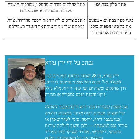
פינוי סלון בבת ים
פינוי לחלקים בודדים מהסלון, מערכות הושבה
פינתיות ומערכות אלטרנטיביות
פינוי ספה בבת ים – מפנים
אינכם צריכים להוריד את הספה מהדירה: צוות
את כל סוגי הספות כולל
המפנים שלו מנייד אותה אל הטנדר בשבילכם.
ספה פינתית או ספת ר'
נכתב על ידי ירין עזרא
ירין עזרא, בן 28 ועוסק בתחום הפינויים כבר
למעלה מ-7 שנים החל מפינוי פריטים בודדים,
דרך מחסנים ומשרדים ועד פינוי דירות מלא כולל
ניקוי והכנת הנכס למסירה או מכירה.
אני מאמין ששירות פינוי הוא הרבה מעבר להובלה
של חפצים. פעמים רבות מדובר במצבים רגישים
כמו מעבר דירה, ירושה, פינוי לאחר שיפוץ או
סידור נכס למשפחה — ולכן חשוב לי לתת שירות
מקצועי, דיסקרטי, מסודר ובעיקר כזה שמוריד
מהלקוח את כל ההתעסקות והלחץ.