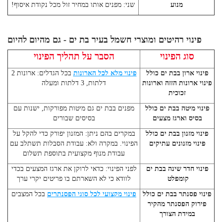
מנוע
שני: מפנים אותו במחיר זול מכל נקודת איסוף!
פינוי רהיטים ומוצרי חשמל בעיר בת ים - גם מהיום להיום
סוג הפינוי
הסבר על תהליך הפינוי
פינוי ארון בבת ים כולל
פינוי מלא לכל הארונות
בכל הגדלים: ארונות 2
פינוי ארונות הזזה וארונות
דלתות, 3 דלתות ומעלה
זכוכית
פינוי מיטה בבת ים כולל
מפנים בבת ים גם מיטות מפורקות, ישנות עם
בסיס וארגז מצעים
בסיסים שבורים
פינוי מזנון בבת ים כולל
במקרים בהם ניתן: המזנון יפורק כדי להקל על
פינוי מזנונים עתיקים
הפינוי. במקרה ולא: עבודת הסבלות תשתלב עם
עבודת מנוף מקצועית בתוספת תשלום
פינוי חדר שינה בבת ים
לפני הפינוי: כדאי לרוקן את ארגז המצעים בכדי
קומפלט
לוודא כי לא השארתם בו פריטים יקרי ערך
פינוי פסנתר בבת ים כולל
פינוי מקצועי לכל סוגי הפסנתרים
בכל המצבים
פירוק הפסנתר מהקיר
במידת הצורך