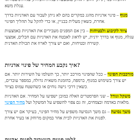
עגלת משא.
מנוף
– פינוי אדניות מהגג במקרים בהם לא ניתן לעבור עם האדניות בדרך
אחרת, כשאין מעלית בבניין, או כדי להקל על תהליך הפינוי.
ציוד לקיבוע ולבטיחות
– בין אם המפנים מעבירים את האדניות באמצעות
עגלה, מנוף או בדרך ידנית, יש לדאוג לאבטח את האדניות עם חבלים, אמצעי
קשירה ובטיחות, ואם יש צורך לארוז את תכולת האדנית.
איך נקבע המחיר של פינוי אדניות?
מורכבות הפינוי
– ככל שהפינוי מורכב יותר, כך תשלמו על השירות יותר. אם
יש צורך בשימוש במנוף, ברמפה, בהזמנת משאית גדולה, במספר עובדים,
כשאין דרכי גישה נוחים או כשהשטח עמוס בציוד.
משקל וגודל
– שני הפרמטרים האלה כמובן ישפיעו על המחיר. אם האדניות
.
מלאות באדמה ובצמחים, זה גם צפוי להשפיע על המשקל ועל
מחיר הפינוי
משך נסיעה
– גם משך הנסיעה משפיע על מחיר הפינוי, בעיקר אם יש צורך
לפנות את האדניות לבית אחר במקום מרוחק או בעיר אחרת.
למי פונים כשצריך לפנות אדנית?