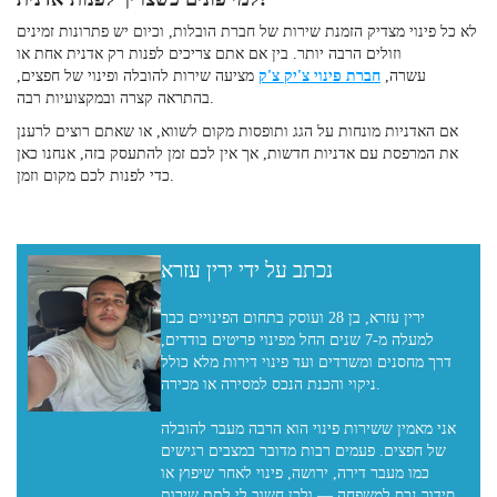
לא כל פינוי מצדיק הזמנת שירות של חברת הובלות, וכיום יש פתרונות זמינים
וזולים הרבה יותר. בין אם אתם צריכים לפנות רק אדנית אחת או
עשרה,
חברת פינוי צ'יק צ'ק
מציעה שירות להובלה ופינוי של חפצים,
בהתראה קצרה ובמקצועיות רבה.
אם האדניות מונחות על הגג ותופסות מקום לשווא, או שאתם רוצים לרענן
את המרפסת עם אדניות חדשות, אך אין לכם זמן להתעסק בזה, אנחנו כאן
כדי לפנות לכם מקום וזמן.
נכתב על ידי ירין עזרא
ירין עזרא, בן 28 ועוסק בתחום הפינויים כבר
למעלה מ-7 שנים החל מפינוי פריטים בודדים,
דרך מחסנים ומשרדים ועד פינוי דירות מלא כולל
ניקוי והכנת הנכס למסירה או מכירה.
אני מאמין ששירות פינוי הוא הרבה מעבר להובלה
של חפצים. פעמים רבות מדובר במצבים רגישים
כמו מעבר דירה, ירושה, פינוי לאחר שיפוץ או
סידור נכס למשפחה — ולכן חשוב לי לתת שירות