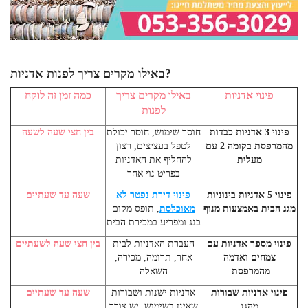
באילו מקרים צריך לפנות אדניות?
פינוי אדניות
באילו מקרים צריך
כמה זמן זה לוקח
לפנות
פינוי 3 אדניות כבדות
חוסר שימוש, חוסר יכולת
בין חצי שעה לשעה
מהמרפסת בקומה 2 עם
לטפל בעציצים, רצון
מעלית
להחליף את האדניות
בפריט נוי אחר
פינוי 5 אדניות בינוניות
פינוי דירת נפטר לא
שעה עד שעתיים
מגג הבית באמצעות מנוף
מאוכלסת
, תופס מקום
בגג ומפריע במכירת הבית
פינוי מספר אדניות עם
העברת האדניות לבית
בין חצי שעה לשעתיים
צמחים ואדמה
אחר, תרומה, מכירה,
מהמרפסת
השאלה
פינוי אדניות שבורות
אדניות ישנות ושבורות
שעה עד שעתיים
מהגג
שאינן בשימוש, יש צורך