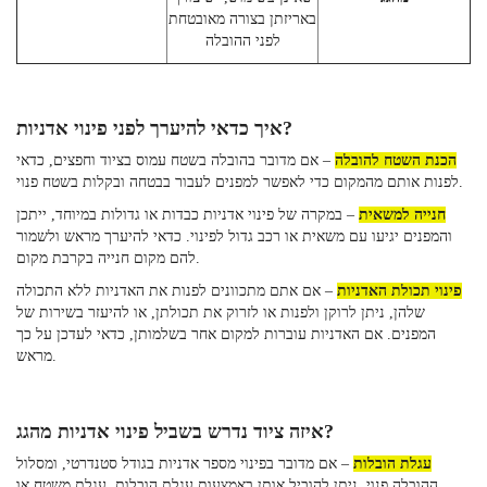
באריזתן בצורה מאובטחת
לפני ההובלה
איך כדאי להיערך לפני פינוי אדניות?
הכנת השטח להובלה
– אם מדובר בהובלה בשטח עמוס בציוד וחפצים, כדאי
לפנות אותם מהמקום כדי לאפשר למפנים לעבור בבטחה ובקלות בשטח פנוי.
חנייה למשאית
– במקרה של פינוי אדניות כבדות או גדולות במיוחד, ייתכן
והמפנים יגיעו עם משאית או רכב גדול לפינוי. כדאי להיערך מראש ולשמור
להם מקום חנייה בקרבת מקום.
פינוי תכולת האדניות
– אם אתם מתכוונים לפנות את האדניות ללא התכולה
שלהן, ניתן לרוקן ולפנות או לזרוק את תכולתן, או להיעזר בשירות של
המפנים. אם האדניות עוברות למקום אחר בשלמותן, כדאי לעדכן על כך
מראש.
איזה ציוד נדרש בשביל פינוי אדניות מהגג?
עגלת הובלות
– אם מדובר בפינוי מספר אדניות בגודל סטנדרטי, ומסלול
ההובלה פנוי, ניתן להוביל אותן באמצעות עגלת הובלות, עגלת משטח או