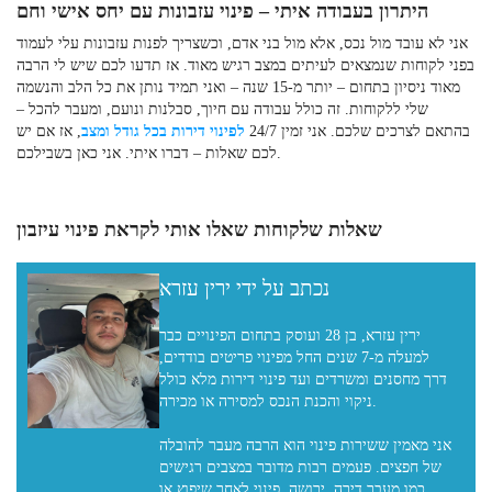
היתרון בעבודה איתי – פינוי עזבונות עם יחס אישי וחם
אני לא עובד מול נכס, אלא מול בני אדם, וכשצריך לפנות עזבונות עלי לעמוד
בפני לקוחות שנמצאים לעיתים במצב רגיש מאוד. אז תדעו לכם שיש לי הרבה
מאוד ניסיון בתחום – יותר מ-15 שנה – ואני תמיד נותן את כל הלב והנשמה
שלי ללקוחות. זה כולל עבודה עם חיוך, סבלנות ונועם, ומעבר להכל –
בהתאם לצרכים שלכם. אני זמין 24/7
לפינוי דירות בכל גודל ומצב
, אז אם יש
לכם שאלות – דברו איתי. אני כאן בשבילכם.
שאלות שלקוחות שאלו אותי לקראת פינוי עיזבון
נכתב על ידי ירין עזרא
ירין עזרא, בן 28 ועוסק בתחום הפינויים כבר
למעלה מ-7 שנים החל מפינוי פריטים בודדים,
דרך מחסנים ומשרדים ועד פינוי דירות מלא כולל
ניקוי והכנת הנכס למסירה או מכירה.
אני מאמין ששירות פינוי הוא הרבה מעבר להובלה
של חפצים. פעמים רבות מדובר במצבים רגישים
כמו מעבר דירה, ירושה, פינוי לאחר שיפוץ או