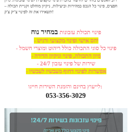
רוב האנשים בוחרים להיעזר בחברת פינוי מקצועית לפינוי עזבונות. מיון
חפצים, פינוי כל הנכס במהירות וביעילות, ניקיון מוחלט וקניית תכולה –
תשאירו את זה לפינוי צ'יק צ'ק!
במחיר נוח
פינוי תכולת עזבונות
- יחס אישי ופינוי מקצועי ורגיש
- פינוי כל סוגי התכולה כולל ריהוט ומוצרי חשמל
- מיון התכולה, פינוי וניקיון הדירה
- שירות של פינוי עזבון 24/7
- אפשרות לפינוי דחוף מעכשיו לעכשיו
לייעוץ בחינם והזמנת השירות חייגו:
053-356-3029