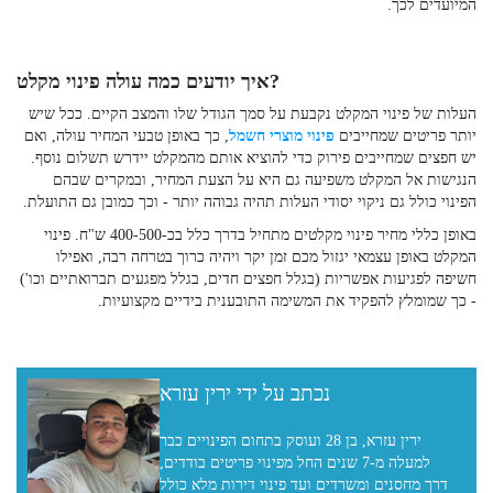
המיועדים לכך.
איך יודעים כמה עולה פינוי מקלט?
העלות של פינוי המקלט נקבעת על סמך הגודל שלו והמצב הקיים. ככל שיש
יותר פריטים שמחייבים
פינוי מוצרי חשמל
, כך באופן טבעי המחיר עולה, ואם
יש חפצים שמחייבים פירוק כדי להוציא אותם מהמקלט יידרש תשלום נוסף.
הנגישות אל המקלט משפיעה גם היא על הצעת המחיר, ובמקרים שבהם
הפינוי כולל גם ניקוי יסודי העלות תהיה גבוהה יותר - וכך כמובן גם התועלת.
באופן כללי
מחיר פינוי מקלטים מתחיל בדרך כלל בכ-400-500 ש"ח. פינוי
המקלט באופן עצמאי יגזול מכם זמן יקר ויהיה כרוך בטרחה רבה, ואפילו
חשיפה לפגיעות אפשריות (בגלל חפצים חדים, בגלל מפגעים תברואתיים וכו')
- כך שמומלץ להפקיד את המשימה התובענית בידיים מקצועיות.
נכתב על ידי ירין עזרא
ירין עזרא, בן 28 ועוסק בתחום הפינויים כבר
למעלה מ-7 שנים החל מפינוי פריטים בודדים,
דרך מחסנים ומשרדים ועד פינוי דירות מלא כולל