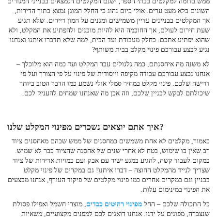
ממש בדומה למקלטים בבתי הספר, ישנם המקלטים הנמצאים בבנייני המגורים
השונים בלא מעט ערים. אולי כיום נהוג כי החלל המוגן נמצא בתוך הדירות,
אך המקלטים בבניינים עדיין משמישים ומגנים על המון דיירים. שלא תגיע
שעת חירום לעולם, אך החוכמה היא להיות מוכנים ולהפתיע את המקלט, ולא
שהוא יפתיע אתכם. כחלק מעבודת ועד הבית, למה שלא תדברו איתנו ואנחנו
נגיע לבצע עבורכם
פינוי מקלט בבית משותף?
לא משנה מה איחסנתם, כמה גלגולים עבר המקלט ועד כמה הוא מלוכלך –
אנחנו נבצע עבורכם עבודה מקיפה וייסודית של פינוי על פי הצורך ועל פי
דרישה שלכם. פינוי מקלט במחיר סמלי
אולי נשמע כמו הדבר הטוב ביותר
שיכולתם לבקש לבניין שלכם, וזה אכן מה שאנחנו שמחים להעניק לכם.
איך אתם יוצאים נשכרים מפינוי המקלט שלנו?
כאמור, מקלטים לא אחת משמשים כמחסנים של ממש שבהם מאחסנים ציוד
רב שאין בו שימוש, בטח לא אחרי שנים של אחסנה שהציוד כבר לא שמיש.
במקום לעבוד קשה, להגיע במגע ישיר עם אבק ועם כמויות אדירות של ציוד
שצריך לנייד מהמקלט החוצה – דברו איתנו! גם במקרים של
פינוי מקלט
בבניין
וגם במקרים אחרים כמו
פינוי מקלטים של פיקוד העורף
, אנחנו מבצעים
את הפינוי במינימום עלות.
כל התכולה שלכם – החל
מפינוי רהיטים כבדים
, מוצרי חשמל ואפילו פסולת
שנצברה, מפונים על ידנו. אנחנו דואגים לכם למפנים מקצועיים, משאיות