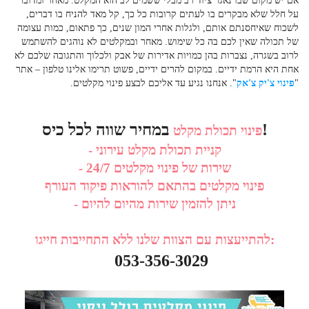
אם יש מקום שבו נאגר ציוד רב מבלי ששמים לב הוא המקלט. מאחר ומדובר
על חלל שלא מבקרים בו לעתים קרובות כל כך, קל מאד להניח בו דברים,
לשכוח שאיחסנתם אותם, ולגלות אחרי המון שנים, כך פתאום, כמות עצומה
של תכולה שאין לכם בה כל שימוש. מאחר ובמקלטים לא נוהגים להשתמש
לרוב בשגרה, נצברות בהן כמויות אדירות של אבק ולכלוך והתגובה שלכם לא
אחת היא הרמת ידיים. במקום להרים ידיים, פשוט תרימו אלינו טלפון – אתר
"
פינוי צ'יק צ'אק
". אנחנו נגיע עד אליכם לבצע
פינוי מקלטים
.
במחיר שווה לכל כיס!
פינוי תכולת מקלט
- קניית תכולת מקלט עירוני
- שירות של פינוי מקלטים 24/7
פינוי מקלטים בהתאם להוראות פיקוד העורף
- ניתן להזמין שירות מהיום להיום
להתייעצות עם הצוות שלנו ללא התחייבות חייגו:
053-356-3029