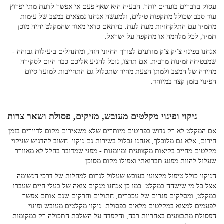
עסוק בדברים בוערים יותר. הבעיה היא שאף פעם אי אפשר לדעת מתי יפרוץ
עוד סבב שכולל מתקפות טילים, ולמעשה אנחנו נמצאים במצב של עימות
מתמיד עם התלקחויות מעת לעת. בהתאם כדאי מאוד שהמקלט יהיה מוכן
תמיד, לכל מלחמה או מתקפה על ישראל.
אנחנו בפינוי צ'יק צ'ק מודעים לצורך החיוני הזה, ומתנהלים ביעילות גבוהה -
שמבטיחה זמינות מרבית. אם תרצו, נוכל להגיע אליכם כבר היום לסקירה
מהירה של המצב ולמתן הצעת מחיר שתכלול גם התחייבות למועד סיום
הפינוי בזמן קצר במיוחד.
ניקוי ופינוי מקלטים מעובש, מזיקים, פסולת ושאר צרות
אם המקלט לא רק גדוש בפריטים מיותרים שלא משאירים מקום לדיירים בזמן
חירום, אלא גם מלוכלך, אנחנו נכלול בשירות גם ניקוי. חשוב להדגיש שניקוי
מקלטים מחייב בקיאות מקצועית ומיומנות - מפני שמדובר בחלל לא מאוורר
שעלול להוות מפגע תברואתי ואפילו מקום מסוכן.
הניקוי כולל טיפול מקצועי בעובש שעלול לגרום למחלות של דרכי הנשימה
אצל כל מי שישהה במקלט. כמו כן אנחנו מנקים צואה של בעלי חיים שעברו
במקלט, ומסלקים פגרים של עכברים, חתולים וחרקים שגם אותם אפשר
לפעמים למצוא במקלטים מלאים בפסולת. ניקוי מקלטים מעובש ופינוי
הפסולת מתבצעים באחריות רבה, והקפדה על השלכת התכולה רק במקומות