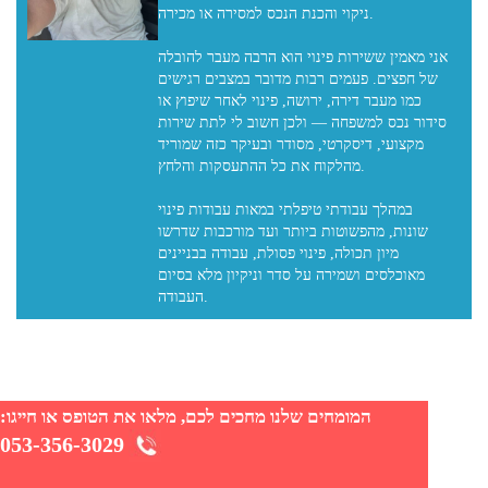
ניקוי והכנת הנכס למסירה או מכירה.
אני מאמין ששירות פינוי הוא הרבה מעבר להובלה
של חפצים. פעמים רבות מדובר במצבים רגישים
כמו מעבר דירה, ירושה, פינוי לאחר שיפוץ או
סידור נכס למשפחה — ולכן חשוב לי לתת שירות
מקצועי, דיסקרטי, מסודר ובעיקר כזה שמוריד
מהלקוח את כל ההתעסקות והלחץ.
במהלך עבודתי טיפלתי במאות עבודות פינוי
שונות, מהפשוטות ביותר ועד מורכבות שדרשו
מיון תכולה, פינוי פסולת, עבודה בבניינים
מאוכלסים ושמירה על סדר וניקיון מלא בסיום
המומחים שלנו מחכים לכם, מלאו את הטופס או חייגו:
053-356-3029