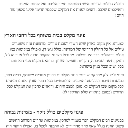
הובלה גדולות ושירות אישי המותאם תמיד אליכם ואל לוחות הזמנים
והאילוצים שלכם. רוצים לפנות את המקלט שלכם? הרימו אלינו טלפון עוד
היום!
פינוי מקלט בבית משותף בכל רחבי הארץ
לצערנו, אין מקום בארץ שלא חשוף לסכנת טילים. מרצועת עזה משוגרים
טילים אל כל החלק הדרומי של המדינה, כולל גוש דן, ואפילו במקומות כמו
אילת וירושלים כבר היו נפילות. מהגבול הצפוני נשקפת סכנה לכל אזור הגליל,
הגולן, חיפה וסביבתה, הקריות ואפילו השרון. בהתאם מקלט פנוי הוא חובה
בכל ישוב ובכל בניין בישראל.
פינוי צ'יק צ'ק מספקת שירותי פינוי מקלטים בבניין מגורים משותף, בבית ספר,
במוסדות ציבור ובכל סוגי המבנים הרלוונטיים בכל רחבי הארץ. אנחנו מגיעים
לכל מקום שבו המקלט לא מוכן למצב חירום, ודואגים להכין את המקלט לכל
תרחיש (כמובן בתקווה שלא תזדקקו לו).
פינוי מקלטים כולל ניקוי - בזמינות גבוהה
בבניינים רבים המקלט הפך כאמור למחסן. במקומות אחרים המרחב החשוב
פשוט הוזנח בגלל שאף אחד מהדיירים לא התפנה לטפל בו, ואפילו הוועד היה