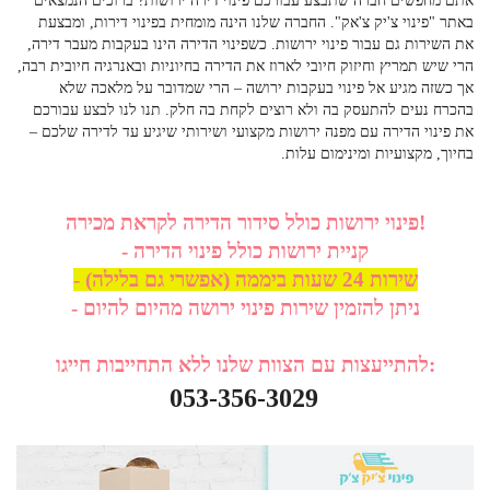
אתם מחפשים חברה שתבצע עבורכם
פינוי דירה ירושות
? ברוכים הנמצאים
באתר "פינוי צ'יק צ'אק". החברה שלנו הינה מומחית בפינוי דירות, ומבצעת
את השירות גם עבור פינוי ירושות. כשפינוי הדירה הינו בעקבות מעבר דירה,
הרי שיש תמריץ וחיזוק חיובי לארוז את הדירה בחיוניות ובאנרגיה חיובית רבה,
אך כשזה מגיע אל פינוי בעקבות ירושה – הרי שמדובר על מלאכה שלא
בהכרח נעים להתעסק בה ולא רוצים לקחת בה חלק. תנו לנו לבצע עבורכם
את פינוי הדירה עם
מפנה ירושות
מקצועי ושירותי שיגיע עד לדירה שלכם –
בחיוך, מקצועיות ומינימום עלות.
פינוי ירושות כולל סידור הדירה לקראת מכירה!
- קניית ירושות כולל פינוי הדירה
- שירות 24 שעות ביממה (אפשרי גם בלילה)
- ניתן להזמין שירות פינוי ירושה מהיום להיום
להתייעצות עם הצוות שלנו ללא התחייבות חייגו:
053-356-3029