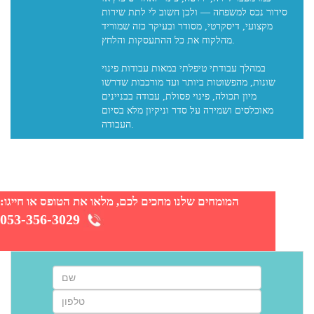
סידור נכס למשפחה — ולכן חשוב לי לתת שירות
מקצועי, דיסקרטי, מסודר ובעיקר כזה שמוריד
מהלקוח את כל ההתעסקות והלחץ.
במהלך עבודתי טיפלתי במאות עבודות פינוי
שונות, מהפשוטות ביותר ועד מורכבות שדרשו
מיון תכולה, פינוי פסולת, עבודה בבניינים
מאוכלסים ושמירה על סדר וניקיון מלא בסיום
המומחים שלנו מחכים לכם, מלאו את הטופס או חייגו:
053-356-3029