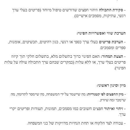
-
סקירת התכולה
וזיהוי חפצים שדורשים טיפול מיוחד (פריטים בעלי ערך
רגשי, עתיקות, מסמכים אישיים)
.
הערכת שווי ואפשרויות הפינוי
:
-
הערכת פריטים
בעלי ערך כספי או רגשי, כגון רהיטים, תכשיטים, אומנות,
ספרים ומסמכים
.
-
הצעת תמחור:
האם הפינוי כרוך בתשלום מלא, בתשלום חלקי תוך קיזוז
פריטים בעלי ערך, או ללא עלות (במקרים שבהם ערך התכולה עולה על עלות
הפינוי)
.
מיון וסינון ראשוני
:
- מיון החפצים לפי קטגוריות:
מה שיישמר על ידי המשפחה, מה שיימסר לתרומה, מה
שיימכר ומה שיזרק
.
- זיהוי ואיתור
חפצים חשובים כמו מסמכים, תמונות, תעודות ופריטים יקרי
ערך
.
- עבודה לצד הלקוח או תחת הנחיות מדויקות של בני המשפחה
.