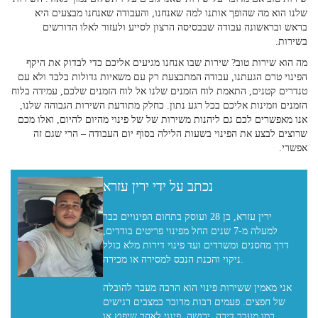
שלנו הוא מה שהופך אותנו למה שאנחנו, והעבודה שאנחנו מבצעים היא
בראש ובראשונה עבודה שבבסיסה הרצון לסייע ולעזור לאלו הדורשים
בשירות.
מה הוא שירות טוב? שירות שבו אנחנו מגיעים אליכם כדי לבדוק את היקף
הפינוי טרם הגעתנו, עבודה המתבצעת רק עם משאיות גדולות בלבד ולא עם
טנדרים קטנים, התאמת לוח הזמנים שלנו אל לוח הזמנים שלכם, עמידה בלוח
הזמנים וזמינות אליכם בכל רגע נתון. כחלק מתודעת השירות הגבוהה שלנו,
אנו מאפשרים לכם גם ליהנות משירות של של פינוי מהיום להיום, ואלו מכם
שרוצים לבצע את הפינוי בשעות הלילה בסוף יום העבודה – הרי שגם זה
אפשרי.
נכתב על ידי ירין עזרא
ירין עזרא, בן 28 ועוסק בתחום הפינויים כבר
למעלה מ-7 שנים החל מפינוי פריטים בודדים,
דרך מחסנים ומשרדים ועד פינוי דירות מלא כולל
ניקוי והכנת הנכס למסירה או מכירה.
אני מאמין ששירות פינוי הוא הרבה מעבר להובלה
של חפצים. פעמים רבות מדובר במצבים רגישים
כמו מעבר דירה, ירושה, פינוי לאחר שיפוץ או