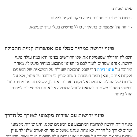
סיום ומסירה
:
- סיום הפינוי עם מסירת דירה ריקה ונקייה ללקוח
.
- דיווח על הממצאים בתהליך, כולל פריטים בעלי ערך שנמצאו
.
פינוי ירושה במחיר סמלי עם אפשרות קניית התכולה
השאלה הגדולה שמעסיקה את אלו הדורשים בפינוי היא
כמה עולה פינוי
ירושה
. אנחנו שמחים לומר לכם כי הפינוי מתבצע במחיר מינימלי. מאחר
ומדובר על
פינוי דירה
הרי שכל התכולה שעולה על המשאית של המפנים
נלקחת איתם, וכאן תמה העבודה. חשוב לציין כי מדובר על פינוי, ולא על
שירות של הובלת התכולה אל נקודה אחרת. אם כן, לשאלתם מה מחיר פינוי
ירושה: המחיר משתנה בהתאם לגודל התכולה אך אנחנו מתחייבים למחיר
הזול ביותר.
פינוי ירושות עם שירות מקצועי לאורך כל הדרך
פינוי דירת ירושה לתרומה המתבצע עם המפנים שלנו, הינו שירות מקצועי
ואדיב לאורך כל הדרך. לא אחת אנחנו נשאלים מה האינטרס שלנו להעניק
שירות טוב אם מדובר על שירות שאנו גובים עליו תשלום נמוך מאוד. השירות