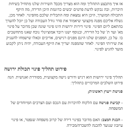
אז איך מתבצע התהליך ומה הוא מצריך מכם? השירות שלנו מתחיל בשיחת
היכרות, ובה נבקש לדעת פרטים יבשים כדוגמת היכן הדירה, מה היקף
התכולה המוערך, היכן היא נמצאת ומה התכלית שלכם מהפינוי. לאחר מכן,
נשלח אליכם מפנה מקצועי שיאמוד את סדר גודל העבודה ועל כן יוכל להערך
בהתאם ליום הפינוי.
פינוי דירות ירושות
הינו פינוי שונה שכן מדובר על פינוי
מא' ועד ת' של כל הדירה, ובנוסף ישנו רובד אמוציונלי נוכח שאנו מתחשבים
בו. על כן, המפנים שלנו הינם מפנים רגישים, אדיבים וכאלו שישמחו להעניק
את שירותי הפינוי. לאחר שהמפנה יעריך את היקף העבודה, יהיה ניתן לקבוע
מועד להגיע לפינוי.
פירוט תהליך פינוי תכולת ירושה
תהליך פינוי ירושות הוא רגיש ודורש גישה מקצועית, מסודרת ואנושית. הנה
פירוט השלבים המרכזיים בתהליך
:
פגישת ייעוץ ראשונית
:
-
קביעת פגישה
עם הלקוח להיכרות עם הנכס ועם הצרכים המיוחדים של
המשפחה
.
-
הבנת המצב:
האם מדובר בפינוי דירה של קרוב משפחה שנפטר, או פינוי
עיזבון שנועד להכנה להשכרה/מכירה
.