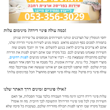
? מינימום עלות!
כמה עולה פינוי דירה
יחסי הגומלין של הצרכנים ונותני השירותים מבוססים על שירות שניתן
בתמורה לסכום כסף הנקבע מראש. כשזה מגיע לשירות פינויי הדירה שלנו,
אתם לא צריכים צריכים לדאוג בנוגע לתשלום. איך זה יתכן? משום שזה
השירות שאנחנו מציעים לכם. בכל מקרה שבו אתם רוצים לפנות את הדירה
שלכם מהתכולה שנמצאת בה – דברו איתנו! אנחנו מגיעים
לפנות רהיטים
,
מוצרי חשמל, כלי נגינה, יצירות אומנות, כלי מטבח או כל חפץ אחר הנמצא
בבית שלכם. למה שתפנו לבדכם אם יש אותנו שנעשה זאת עבורכם? כמה
עולה פינוי בית פרטי? כמה עולה פינוי חפצים מהחצר? הכל במינימום עלות!
אילו פינויים זמינים דרך האתר שלנו?
עלות פינוי דירה
דרכנו הינה מחיר העבודה בלבד עבור הסבלות, אך האם
השירות זמין לכל סוגי פינויי הדירות? התשובה לכך חיובית. מה זה אומר?
שבכל מקרה שבו תרצו לפנות תכולה מהדירה שלכם, בעקבות כל סיבה שלא