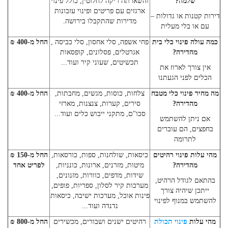
שלמה
?
והשארתה ריקה לחלוטין, כולל פינוי
ארגזים עם פריטים ופינוי עזבונות
דירות קטנות או גדולות –
מדירות שהתקבלו בירושה.
עם או בלי מעלית
כמה עולה פינוי כלי בית
פחי אשפה, סלי אחסון, סלי כביסה ,
החל מ-400 ₪
מהדירה?
אגרטלים, פסלונים, קופסאות
תכשיטים, שעוני קיר ועוד...
אין צורך לארוז את
הכלים לפני הגעתנו
מה מחיר פינוי כלי מטבח
צלחות, כוסות, מגשים, מחבתות,
החל מ-400 ₪
מהדירה?
סירים, קערות, צנצנות, מארזי
סכו"ם, מתקני ייבוש כלים ועוד...
אם ניתן להשתמש
בחפצים, הם עוברים
לתרומה
מהי עלות פינוי רהיטים
כיסאות, שולחנות, ספות, כורסאות,
החל מ-150 ₪
מהדירה?
מיטות, מזרנים, ארונות, כונניות,
לפריט אחד
שידות, מדפים, כוורות, מזנונים,
בהתאם לגודל הרהיט,
מערכות קיר לסלון, ספריות, פופים,
ייתכן שיהיה צורך
פינות אוכל, מערכות ישיבה, כיסאות
להשתמש במנוף לפינוי
נדנדה ועוד...
מהי עלות
פינוי תכולת
רהיטים ישנים ושבורים, מכשירים
החל מ-800 ₪