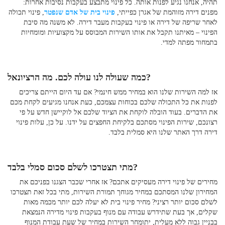
תהיה, אנחנו נגיע לפנות אותה. כל פינוי מתבצע בעקבות נסיבות אחרות:
מפנים דירה מזוהמת של אגרן כפייתי,
פינוי בית של אדם שנפטר
, פינוי תכולה
לאחר שריפה של דירה או פינוי בעקבות מעבר דירה. לא משנה מה סיבת
הפינוי – מאיתנו תקבל את אותו השירות המבוסס על מקצועיות ומומחיות
בתמחור מפתה למדי.
כמה שעולה לנו עולה לכם. מה הרציונאל?
אז למה השירות שלנו הוא במחיר ממש חינמי? אם עד היום הייתם צריכים
לפנות את כל התכולה שלכם בכוחות עצמכם, כעת אנחנו מגיעים לקחת מכם
את הדברים. בעוד הובלה לוקחת את הציוד שלכם אל לוקיישן חדש על פי
רצונכם, שירות הפינוי מסתכם בלקיחת החפצים על ידנו. על כן, עלות פינוי
דירה דרך האתר שלנו היא סמלית בלבד.
מתי תצטרכו לשלם סכום סמלי בלבד?
מחירים של פינוי דירה
מעסיקים אתכם? אז אחרי שכבר הצגנו בפניכם את
המחירון שלנו המסתכם במחיר מגוחך תמורת השירות, מתי בכל זאת תצטרכו
לשלם סכום יותר רציני? מחיר פינוי בית לא יעלה לכם יותר מכמה מאות
שקלים, אך בעת שתידרש עבודה עם מנוף בעקבות פינוי מדירה הנמצאת
בבניין גבוה ללא מעלית, יתומחר השירות במחיר של שעת עבודת המנוף