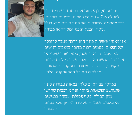
ירין עזרא, בן 28 ועוסק בתחום הפינויים כבר
למעלה מ-7 שנים החל מפינוי פריטים בודדים,
דרך מחסנים ומשרדים ועד פינוי דירות מלא כולל
ניקוי והכנת הנכס למסירה או מכירה.
אני מאמין ששירות פינוי הוא הרבה מעבר להובלה
של חפצים. פעמים רבות מדובר במצבים רגישים
כמו מעבר דירה, ירושה, פינוי לאחר שיפוץ או
סידור נכס למשפחה — ולכן חשוב לי לתת שירות
מקצועי, דיסקרטי, מסודר ובעיקר כזה שמוריד
מהלקוח את כל ההתעסקות והלחץ.
במהלך עבודתי טיפלתי במאות עבודות פינוי
שונות, מהפשוטות ביותר ועד מורכבות שדרשו
מיון תכולה, פינוי פסולת, עבודה בבניינים
מאוכלסים ושמירה על סדר וניקיון מלא בסיום