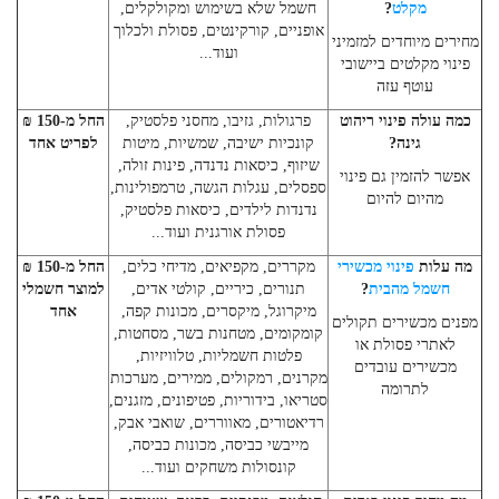
מקלט
?
חשמל שלא בשימוש ומקולקלים,
אופניים, קורקינטים, פסולת ולכלוך
מחירים מיוחדים למזמיני
ועוד...
פינוי מקלטים ביישובי
עוטף עזה
כמה עולה פינוי ריהוט
פרגולות, גזיבו, מחסני פלסטיק,
החל מ-150 ₪
גינה?
קונכיות ישיבה, שמשיות, מיטות
לפריט אחד
שיזוף, כיסאות נדנדה, פינות זולה,
אפשר להזמין גם פינוי
ספסלים, עגלות הגשה, טרמפולינות,
מהיום להיום
נדנדות לילדים, כיסאות פלסטיק,
פסולת אורגנית ועוד...
מה עלות
פינוי מכשירי
מקררים, מקפיאים, מדיחי כלים,
החל מ-150 ₪
חשמל מהבית
?
תנורים, כיריים, קולטי אדים,
למוצר חשמלי
מיקרוגל, מיקסרים, מכונות קפה,
אחד
מפנים מכשירים תקולים
קומקומים, מטחנות בשר, מסחטות,
לאתרי פסולת או
פלטות חשמליות, טלוויזיות,
מכשירים עובדים
מקרנים, רמקולים, ממירים, מערכות
לתרומה
סטריאו, בידוריות, פטיפונים, מזגנים,
רדיאטורים, מאווררים, שואבי אבק,
מייבשי כביסה, מכונות כביסה,
קונסולות משחקים ועוד...