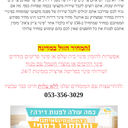
אולי לא בכל יום אתם צריכים שירות של מפני דירות, אך עד שאתם צריכים
שירות שכזה, אתם רוצים לקבל שירות מקצועי בכמה שפחות כסף. מה אם
נגיד לכם שדרכנו אתם יכולים לקבל שירות של מפנה מקצועי שמומחה בפינויי
דירות במחיר שמצחיק גם אותנו? מחיר פינוי דירות דרכנו הינו מחיר מפתיע
המסתכם במחיר שמתחיל ב-150 ש"ח בלבד! אתר "פינוי צ'יק צ'אק" מזמין
אתכם לפנות את כל החפצים שאין לכם בהם שימוש במחיר עלות!
המחיר הזול במדינה!
אפשרות להזמין פינוי בית שלם או פינוי פריטים בודדים
פינוי רהיטים או מוצרי חשמל עם מנוף
שירותי פינוי בפריסה ארצית בזמינות 24/7!
חייגו כבר עכשיו:
להתייעצות עם המומחים שלנו
ל
לא עלות
053-356-3029