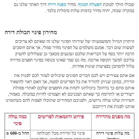
שכולו הולך לטובת
הפעלת המנוף
. מחיר
מפנה דירה
דרך האתר שלנו גם
במקרה שכזה, יהיה מחיר בדמות עלות סימלית בלבד.
מחירון פינוי תכולת דירה
היתרון הגדול והמשמעותי של שירותי הפינוי שלנו זה שאתם לא צריכים
לעשות שום דבר. אמנם משלמים על הפינוי מחיר סמלי, אך אתם חוסכים
הרבה יותר כסף על הבריאות שלכם ונמנעים מכאבי גב שעלולים להעיק
עליכם למשך תקופה ארוכה. מה גם שמי שאינו מנוסה בפינוי חפצים מדירה
עלול להסתכן בפציעות שונות אחרות.
אם אתם צעירים ויש לכם חברים חסונים שיכולים לעזור לכם לפנות את
הדירה, כמובן שניתן להוריד את כל הפריטים למטה, אך האם ראוי להשאיר
אותם סתם כך ברחוב? ביכולתנו לקחת את החפצים שלכם לאתרי פסולת
ייעודיים או לתרומה כך שאתם ושכניכם לא תצטרכו לחיות במזבלה. כאמור,
השירות שלנו עולה גרושים, ולפניכם המחירים שתוכלו לצפות להם כשתזמינו
אותנו לפנות את דירתכם.
מה מפנים מהדירה
פירוט ודוגמאות לפריטים
כמה עולה
פינוי
מה עלות פינוי דירה
פינוי כל הדירה מכל תכולתה
החל מ-600 ₪