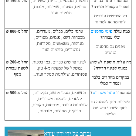
מה מחיר פינוי בגדים
חולצות, מכנסיים, כריות, שטיחים,
החל מ-150 ₪
ומוצרי טקסטיל מדירה?
סדינים, מצעים, שמיכות, מגבות,
חלוקים ועוד...
כל הפריטים עוברים
לתרומה או למחזור
כמה עולה
פינוי מחסנים
ארגזי כלים, כבלים, מעדרים,
החל מ-800 ₪
וכלי עבודה?
מכסחות דשא, פנסים, מסורים,
מגרפות, מטאטאים, מקדחות,
מפנים גם מחסנים
גנרטורים, סולמות ועוד...
נטושים
מה עלות תוספת לשימוש
לפינוי פריטים כבדים, כמו כספות
החל מ-200 ₪
במנוף לפינוי הדירה?
במשקל של למעלה מ-4 טון,
לשעת עבודת
פסנתרים, שולחנות סנוקר ועוד...
מנוף
במקרים מיוחדים בלבד
ובמחיר סמלי
מה מחיר
פינוי משרדים
?
מחשבים, מסכי מחשב, מקלדות,
החל מ-500 ₪
קלסרים, כיסאות משרדיים,
השירות ניתן להזמנה גם
שולחנות עבודה, מדפסות, פקסים,
בסוף השבוע ובשעות
סורקים, מחיצות, מגרסות,
הלילה
נכתב על ידי ירין עזרא